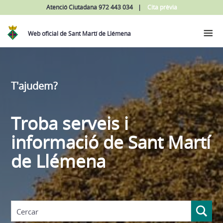
Atenció Ciutadana 972 443 034
Cita prèvia
Web oficial de Sant Martí de Llémena
T'ajudem?
Troba serveis i
informació de Sant Martí
de Llémena