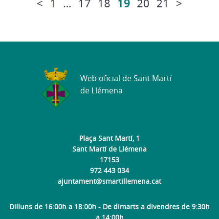
<
1
…
17
18
19
20
21
>
Web oficial de Sant Martí
de Llémena
Plaça Sant Martí, 1
Sant Martí de Llémena
17153
972 443 034
ajuntament@smartillemena.cat
Dilluns de 16:00h a 18:00h - De dimarts a divendres de 9:30h
a 14:00h