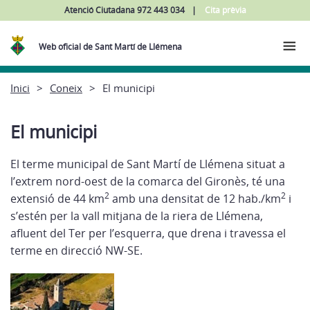
Atenció Ciutadana 972 443 034
Cita prèvia
Web oficial de Sant Martí de Llémena
Inici
Coneix
El municipi
El municipi
El terme municipal de Sant Martí de Llémena situat a
l’extrem nord-oest de la comarca del Gironès, té una
2
2
extensió de 44 km
amb una densitat de 12 hab./km
i
s’estén per la vall mitjana de la riera de Llémena,
afluent del Ter per l’esquerra, que drena i travessa el
terme en direcció NW-SE.