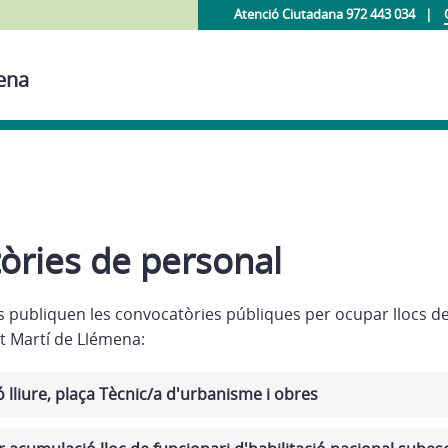
Atenció Ciutadana 972 443 034
mena
òries de personal
s publiquen les convocatòries públiques per ocupar llocs de 
t Martí de Llémena:
 lliure, plaça Tècnic/a d'urbanisme i obres