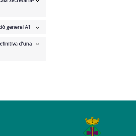
ala Secretaria-
ció general A1
efinitiva d'una