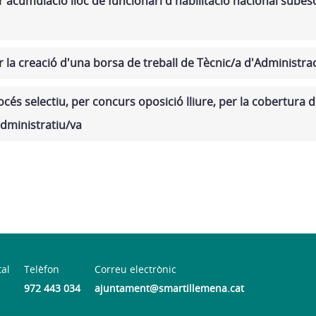
 acumulació lloc de funcionari d'habilitació nacional subesc
 la creació d'una borsa de treball de Tècnic/a d'Administra
és selectiu, per concurs oposició lliure, per la cobertura d
administratiu/va
tal
Telèfon
Correu electrònic
972 443 034
ajuntament@smartillemena.cat