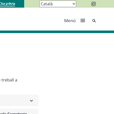
Cita prèvia
Cerca
Menú
treball a