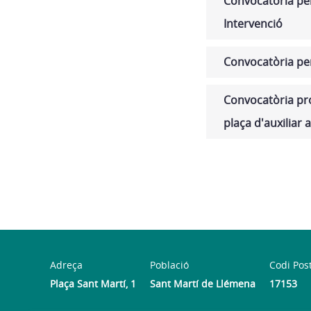
Convocatòria per
Intervenció
Convocatòria per
Convocatòria proc
plaça d'auxiliar 
Adreça
Població
Codi Pos
Plaça Sant Martí, 1
Sant Martí de Llémena
17153