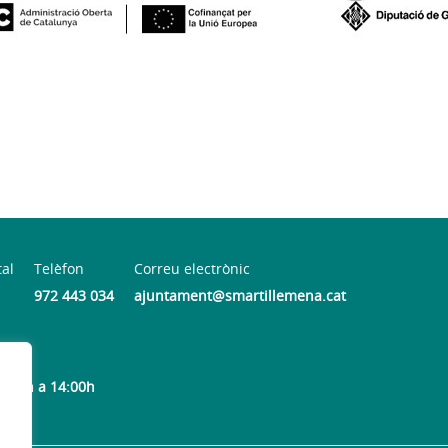
tal
Telèfon
Correu electrònic
972 443 034
ajuntament@smartillemena.cat
9:30h a 14:00h