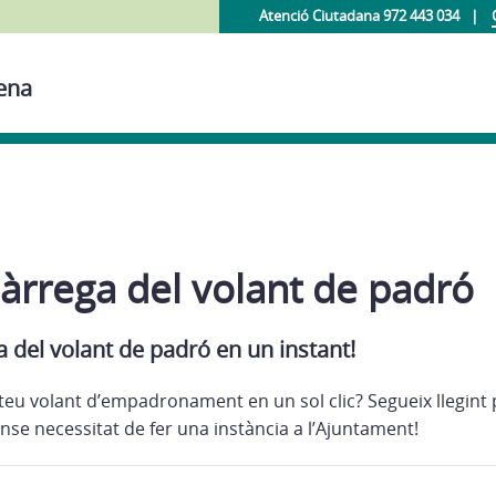
Atenció Ciutadana 972 443 034
mena
àrrega del volant de padró
 del volant de padró en un instant!
 teu volant d’empadronament en un sol clic? Segueix llegint
nse necessitat de fer una instància a l’Ajuntament!