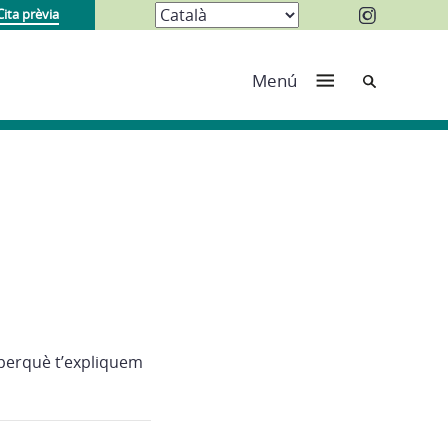
Cita prèvia
Cerca
Menú
 perquè t’expliquem