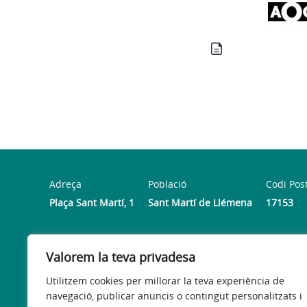
Adreça
Població
Codi Pos
Plaça Sant Martí, 1
Sant Martí de Llémena
17153
Horari
Valorem la teva privadesa
Dilluns de 16:00h a 18:00h - De dimarts a divendres de 
Utilitzem cookies per millorar la teva experiència de
navegació, publicar anuncis o contingut personalitzats i