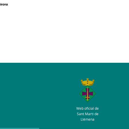
Web oficial de
Sant Martí de
Llémena