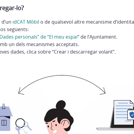
egar-lo?
 d’un
idCAT Mòbil
o de qualsevol altre mecanisme d’identitat
sos següents:
Dades personals” de “El meu espai
” de l’Ajuntament.
t amb un dels mecanismes acceptats.
eves dades, clica sobre “Crear i descarregar volant”.