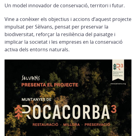
Un model innovador de conservació, territori i futur.
Vine a conèixer els objectius i accions d’aquest projecte
impulsat per Sèlvans, pensat per preservar la
biodiversitat, reforçar la resiliència del paisatge i
implicar la societat i les empreses en la conservació
activa dels entorns naturals.