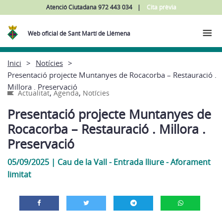
Atenció Ciutadana 972 443 034
Cita prèvia
Web oficial de Sant Martí de Llémena
Inici
Notícies
Presentació projecte Muntanyes de Rocacorba – Restauració .
Millora . Preservació
,
,
Actualitat
Agenda
Notícies
Presentació projecte Muntanyes de
Rocacorba – Restauració . Millora .
Preservació
05/09/2025
|
Cau de la Vall - Entrada lliure - Aforament
limitat