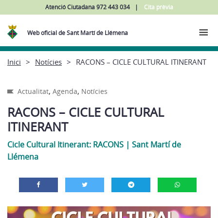
Atenció Ciutadana 972 443 034
Cita prèvia
Web oficial de Sant Martí de Llémena
Inici
Notícies
RACONS – CICLE CULTURAL ITINERANT
,
,
Actualitat
Agenda
Notícies
RACONS – CICLE CULTURAL
ITINERANT
Cicle Cultural Itinerant: RACONS
|
Sant Martí de
Llémena