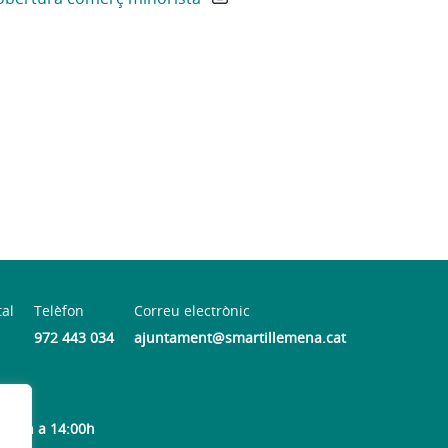
tal
Telèfon
Correu electrònic
972 443 034
ajuntament@smartillemena.cat
9:30h a 14:00h