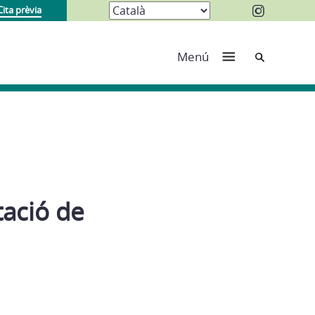
Cita prèvia
Cerca
Menú
tació de