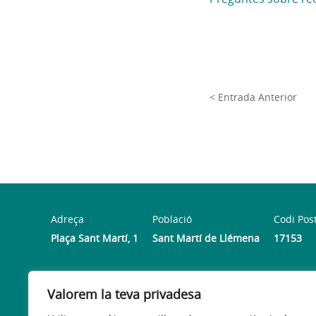
< Entrada Anterior
Adreça
Població
Codi Pos
Plaça Sant Martí, 1
Sant Martí de Llémena
17153
Horari
Valorem la teva privadesa
Dilluns de 16:00h a 18:00h - De dimarts a divendres de 