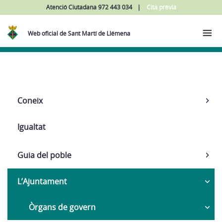
Atenció Ciutadana 972 443 034
Cita prèvia
Web oficial de Sant Martí de Llémena
Navega
Coneix
Igualtat
Guia del poble
L’Ajuntament
Òrgans de govern